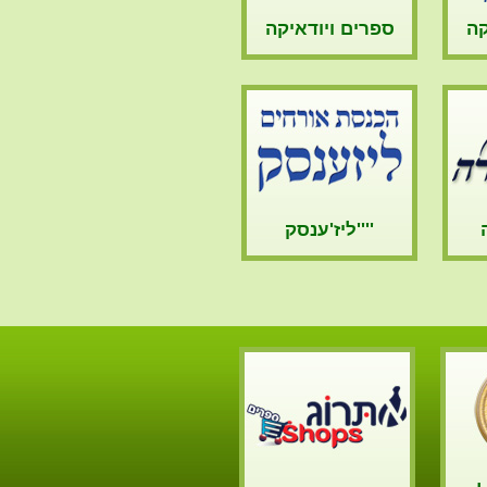
קה
ספרים ויודאיקה
ליז'ענסק''''